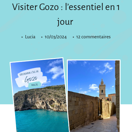
Visiter Gozo : l’essentiel en 1
jour
sur
Lucia
10/03/2024
12 commentaires
Visiter
Gozo
:
l’essentiel
en
1
jour