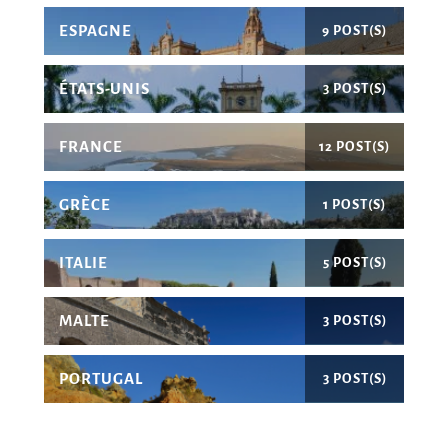
ESPAGNE
9 POST(S)
ÉTATS-UNIS
3 POST(S)
FRANCE
12 POST(S)
GRÈCE
1 POST(S)
ITALIE
5 POST(S)
MALTE
3 POST(S)
PORTUGAL
3 POST(S)