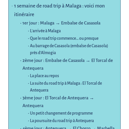
1 semaine de road trip à Malaga : voici mon
itinéraire
1er jour : Malaga → Embalse de Casasola
L’arrivée à Malaga
Que le road trip commence… ou presque
Au barrage de Casasola (embalse de Casasola)
près d’Almogia
2ème jour : Embalse de Casasola → El Torcal de
Antequera
La place au repos
La suite du road trip à Malaga : El Torcal de
Antequera
3ème jour : El Torcal de Antequera →
Antequera
Un petit changement de programme
La poursuite du road trip à Antequera
4ème jour : Antequera → El Chorro → Marbella