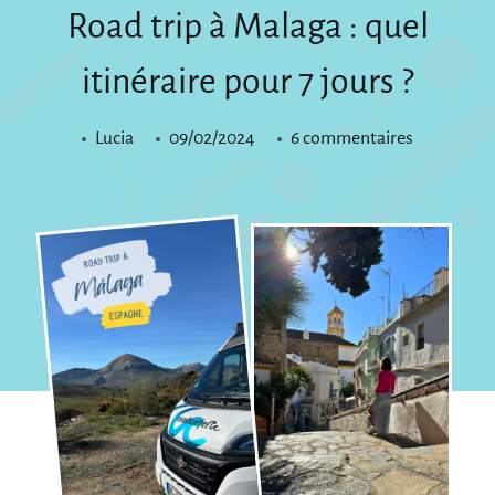
Road trip à Malaga : quel
itinéraire pour 7 jours ?
sur
Lucia
09/02/2024
6 commentaires
Road
trip
à
Malaga
:
quel
itinéraire
pour
7